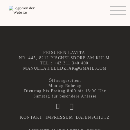
STARTSEITE
TERM
IN
VEREINBAREN
FRISUREN LAVITA
NR. 445, 8212 PISCHELSDORF AM KULM
PREISLISTE
TEL.:
+43 311 340 400
MANUELA.FELEDZIAK@GMAIL.COM
NEWS
Öffnungszeiten:
Montag Ruhetag
Dienstag bis Freitag 8:00 bis 18:00 Uhr
KONTAKT
Samstag für besondere Anlässe
KONTAKT
IMPRESSUM
DATENSCHUTZ