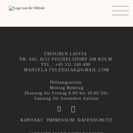
STARTSEITE
TERM
IN
VEREINBAREN
FRISUREN LAVITA
NR. 445, 8212 PISCHELSDORF AM KULM
PREISLISTE
TEL.:
+43 311 340 400
MANUELA.FELEDZIAK@GMAIL.COM
NEWS
Öffnungszeiten:
Montag Ruhetag
Dienstag bis Freitag 8:00 bis 18:00 Uhr
KONTAKT
Samstag für besondere Anlässe
KONTAKT
IMPRESSUM
DATENSCHUTZ