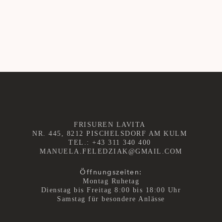
EN LAVITA
F AM KULM
11 340 400
LAVITA.AT
REN
MPRESSUM
ENSCHUTZ
FRISUREN LAVITA
NR. 445, 8212 PISCHELSDORF AM KULM
TEL.:
+43 311 340 400
MANUELA.FELEDZIAK@GMAIL.COM
OLLOW
Öffnungszeiten:
Montag Ruhetag
Dienstag bis Freitag 8:00 bis 18:00 Uhr
Samstag für besondere Anlässe