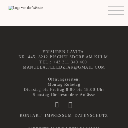
STARTSEITE
TERM
IN
VEREINBAREN
FRISUREN LAVITA
NR. 445, 8212 PISCHELSDORF AM KULM
PREISLISTE
TEL.:
+43 311 340 400
MANUELA.FELEDZIAK@GMAIL.COM
NEWS
Öffnungszeiten:
Montag Ruhetag
Dienstag bis Freitag 8:00 bis 18:00 Uhr
KONTAKT
Samstag für besondere Anlässe
KONTAKT
IMPRESSUM
DATENSCHUTZ